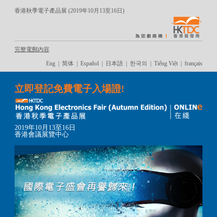
香港秋季電子產品展 (2019年10月13至16日)
完整電郵內容
Eng
|
简体
|
Español
|
日本語
|
한국의
|
Tiếng Việt
|
français
立即登記免費電子入場證!
2019年10月13至16日
香港會議展覽中心