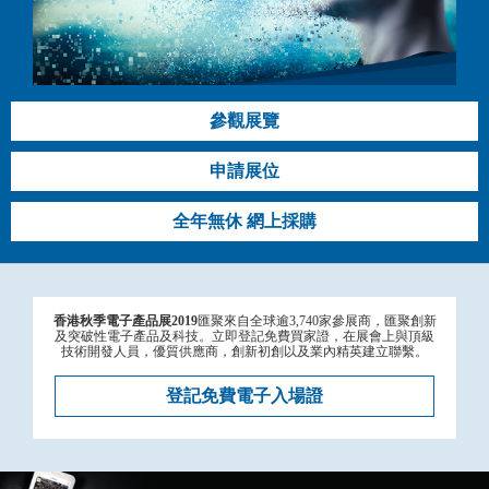
參觀展覽
申請展位
全年無休 網上採購
香港秋季電子產品展2019
匯聚來自全球逾3,740家參展商，匯聚創新
及突破性電子產品及科技。立即登記免費買家證，在展會上與頂級
技術開發人員，優質供應商，創新初創以及業內精英建立聯繫。
登記免費電子入場證