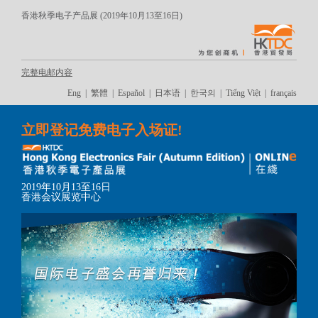
香港秋季电子产品展 (2019年10月13至16日)
完整电邮内容
Eng
|
繁體
|
Español
|
日本语
|
한국의
|
Tiếng Việt
|
français
立即登记免费电子入场证!
2019年10月13至16日
香港会议展览中心