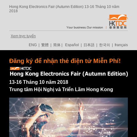
Hong Kong Electronics Fair (Autumn Edition) 13-16 Tháng 10 năm
2018
Xem trực tuyến
ENG
|
繁體
|
简体
|
Español
|
日本語
|
한국의
|
français
Đăng ký để nhận thẻ điện tử Miễn Phí!
13-16 Tháng 10 năm 2018
Trung tâm Hội Nghị và Triển Lãm Hong Kong