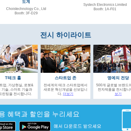
도계
Systech Electronics Limited
Choistechnology Co., Ltd
Booth: 1A-F01
Booth: 3F-D29
전시 하이라이트
T테크 홀
스타트업 존
명예의 전당
트업, 가상현실, 로봇&
전세계의 테크 스타트업에서
500개 글로벌 브랜드
 기술, 스마트 기술과
새로운 혁신개념을 선보입니
전자제품을 전시합니
프린팅을 전시합니다.
다.
더보기
보기