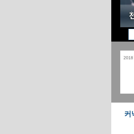
201
커