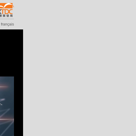
|
français