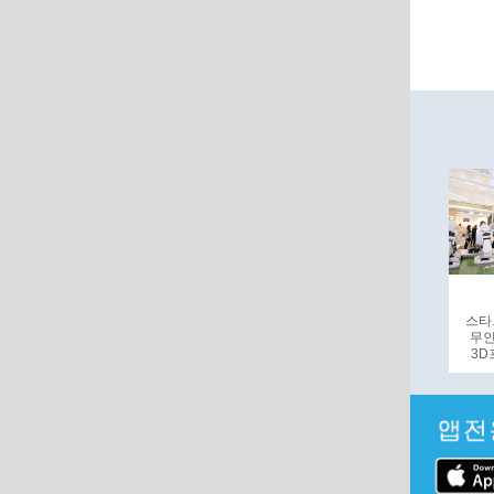
스타
무인
3D