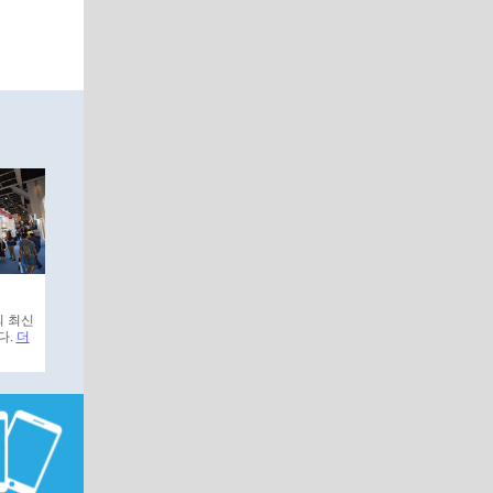
의 최신
다.
더