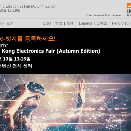
g Electronics Fair (Autumn Edition)
10월 13-16일
에서 보기
ENG
|
繁體
|
简体
|
Español
|
日本語
|
Tiếng Việt
 e-뱃지를 등록하세요!
년 10월 13-16일
컨벤션 전시 센터